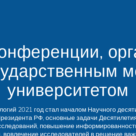
онференции, ор
сударственным 
университетом
огий 2021 год стал началом Научного десяти
 Президента РФ, основные задачи Десятилети
сследований, повышение информированности
и, вовлечение исследователей в решение важ